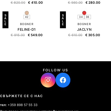
€
820.00
€
410.00
€
560.00
€
280.00
S
S
42
34
36
A
A
L
L
E
BOGNER
E
BOGNER
FELINE-D1
JACLYN
€
915.00
€
549.00
€
610.00
€
305.00
FOLLOW US
СВЪРЖЕТЕ СЕ С НАС
тел:
+359 898 57 55 33