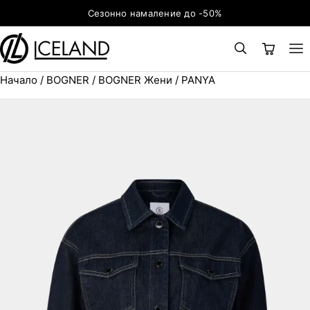
Към съдържанието
Сезонно намаление до -50%
Начало
/
BOGNER
/
BOGNER Жени
/ PANYA
×
ТЪРСЕНЕ
Search for: