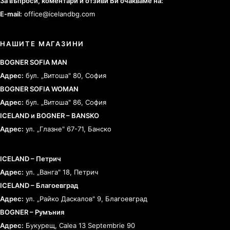
За въпроси, коментари и отзиви Ви очакваме на:
E-mail:
office@icelandbg.com
НАШИТЕ МАГАЗИНИ
BOGNER SOFIA MAN
Адрес:
бул. „Витоша" 80, София
BOGNER SOFIA WOMAN
Адрес:
бул. „Витоша" 86, София
ICELAND и BOGNER – BANSKO
Адрес:
ул. „Глазне" 67-71, Банско
ICELAND – Петрич
Адрес:
ул. „Ванга" 18, Петрич
ICELAND – Благоевград
Адрес:
ул. „Райко Даскалов" 9, Благоевград
BOGNER – Румъния
Адрес:
Букурещ, Calea 13 Septembrie 90