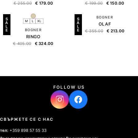
€
255.00
€
179.00
€
199.00
€
150.00
BOGNER
S
S
M
L
XL
A
A
OLAF
L
L
E
BOGNER
E
€
355.00
€
213.00
RINGO
€
405.00
€
324.00
FOLLOW US
СВЪРЖЕТЕ СЕ С НАС
тел:
+359 898 57 55 33