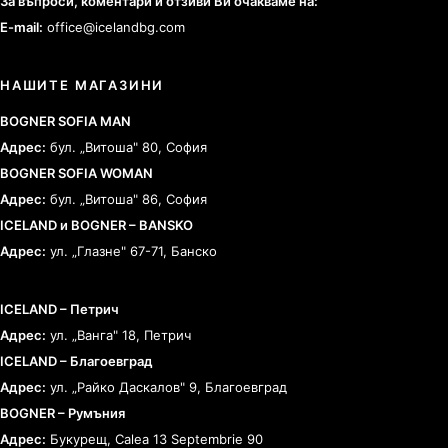
За въпроси, коментари и отзиви Ви очакваме на:
E-mail:
office@icelandbg.com
НАШИТЕ МАГАЗИНИ
BOGNER SOFIA MAN
Адрес:
бул. „Витоша" 80, София
BOGNER SOFIA WOMAN
Адрес:
бул. „Витоша" 86, София
ICELAND и BOGNER – BANSKO
Адрес:
ул. „Глазне" 67-71, Банско
ICELAND – Петрич
Адрес:
ул. „Ванга" 18, Петрич
ICELAND – Благоевград
Адрес:
ул. „Райко Даскалов" 9, Благоевград
BOGNER – Румъния
Адрес:
Букурещ, Calea 13 Septembrie 90