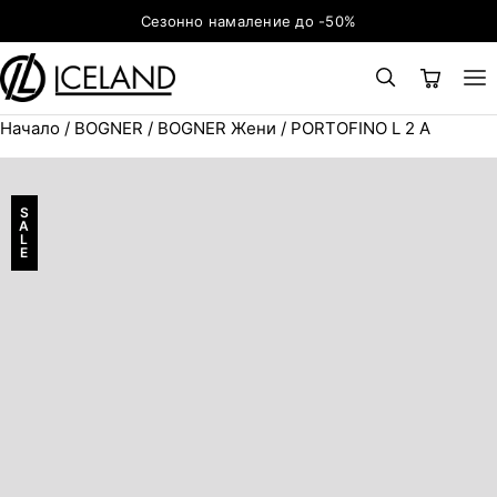
Към съдържанието
Сезонно намаление до -50%
Начало
/
BOGNER
/
BOGNER Жени
/ PORTOFINO L 2 A
×
ТЪРСЕНЕ
Search for:
S
A
L
E