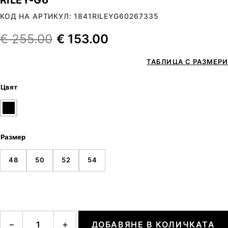
КОД НА АРТИКУЛ: 1841RILEYG60267335
€
255.00
€
153.00
ТАБЛИЦА С РАЗМЕРИ
Цвят
Размер
48
50
52
54
количество за RILEY-G6
−
+
ДОБАВЯНЕ В КОЛИЧКАТА