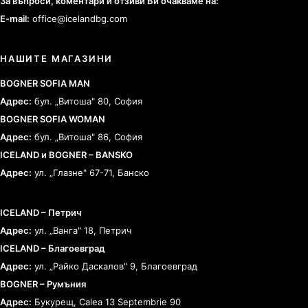
За въпроси, коментари и отзиви Ви очакваме на:
E-mail:
office@icelandbg.com
НАШИТЕ МАГАЗИНИ
BOGNER SOFIA MAN
Адрес:
бул. „Витоша" 80, София
BOGNER SOFIA WOMAN
Адрес:
бул. „Витоша" 86, София
ICELAND и BOGNER – BANSKO
Адрес:
ул. „Глазне" 67-71, Банско
ICELAND – Петрич
Адрес:
ул. „Ванга" 18, Петрич
ICELAND – Благоевград
Адрес:
ул. „Райко Даскалов" 9, Благоевград
BOGNER – Румъния
Адрес:
Букурещ, Calea 13 Septembrie 90