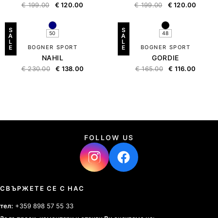
€
199.00
€
120.00
€
199.00
€
120.00
S
S
50
48
A
A
L
L
E
BOGNER SPORT
E
BOGNER SPORT
NAHIL
GORDIE
€
230.00
€
138.00
€
165.00
€
116.00
FOLLOW US
СВЪРЖЕТЕ СЕ С НАС
тел:
+359 898 57 55 33