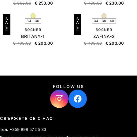
€
505.00
€
253.00
€
460.00
€
230.00
S
S
34
36
34
38
40
A
A
L
L
E
BOGNER
E
BOGNER
BRITANY-1
ZAFINA-2
€
405.00
€
203.00
€
405.00
€
203.00
FOLLOW US
СВЪРЖЕТЕ СЕ С НАС
тел:
+359 898 57 55 33