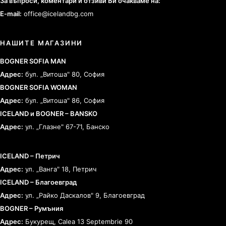
За въпроси, коментари и отзиви Ви очакваме на:
E-mail:
office@icelandbg.com
НАШИТЕ МАГАЗИНИ
BOGNER SOFIA MAN
Адрес:
бул. „Витоша" 80, София
BOGNER SOFIA WOMAN
Адрес:
бул. „Витоша" 86, София
ICELAND и BOGNER – BANSKO
Адрес:
ул. „Глазне" 67-71, Банско
ICELAND – Петрич
Адрес:
ул. „Ванга" 18, Петрич
ICELAND – Благоевград
Адрес:
ул. „Райко Даскалов" 9, Благоевград
BOGNER – Румъния
Адрес:
Букурещ, Calea 13 Septembrie 90