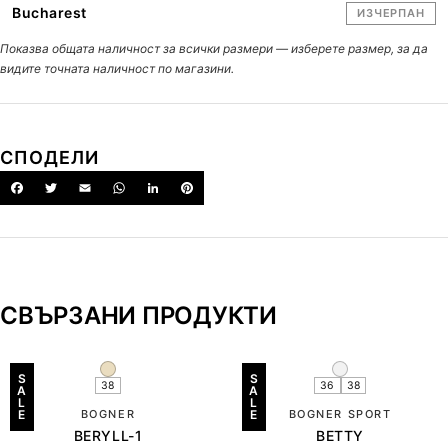
Bucharest
ИЗЧЕРПАН
Показва общата наличност за всички размери — изберете размер, за да
видите точната наличност по магазини.
СПОДЕЛИ
СВЪРЗАНИ ПРОДУКТИ
S
S
38
36
38
A
A
L
L
E
BOGNER
E
BOGNER SPORT
BERYLL-1
BETTY