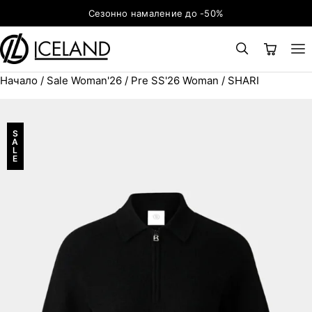
Към съдържанието
Сезонно намаление до -50%
Начало
/
Sale Woman'26
/
Pre SS'26 Woman
/ SHARI
×
ТЪРСЕНЕ
Search for:
S
A
L
E