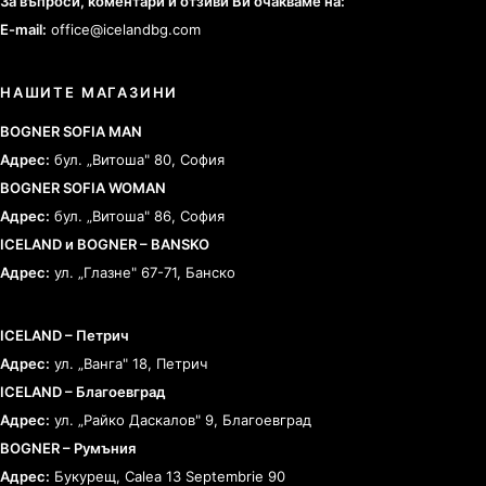
За въпроси, коментари и отзиви Ви очакваме на:
E-mail:
office@icelandbg.com
НАШИТЕ МАГАЗИНИ
BOGNER SOFIA MAN
Адрес:
бул. „Витоша" 80, София
BOGNER SOFIA WOMAN
Адрес:
бул. „Витоша" 86, София
ICELAND и BOGNER – BANSKO
Адрес:
ул. „Глазне" 67-71, Банско
ICELAND – Петрич
Адрес:
ул. „Ванга" 18, Петрич
ICELAND – Благоевград
Адрес:
ул. „Райко Даскалов" 9, Благоевград
BOGNER – Румъния
Адрес:
Букурещ, Calea 13 Septembrie 90