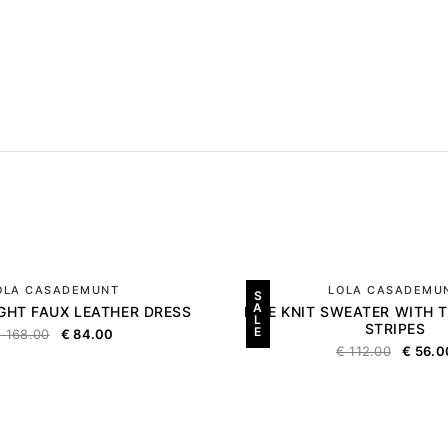
OLA CASADEMUNT
LOLA CASADEMU
S
A
IGHT FAUX LEATHER DRESS
FINE KNIT SWEATER WITH
L
STRIPES
E
€
168.00
€
84.00
€
112.00
€
56.0