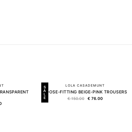
NT
LOLA CASADEMUNT
S
A
 TRANSPARENT
LOOSE-FITTING BEIGE-PINK TROUSERS
L
E
€
150.00
€
76.00
0