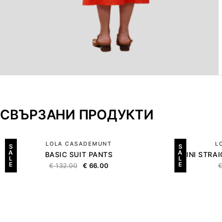
СВЪРЗАНИ ПРОДУКТИ
LOLA CASADEMUNT
L
S
S
A
A
BASIC SUIT PANTS
MINI STRA
L
L
E
E
€
132.00
€
66.00