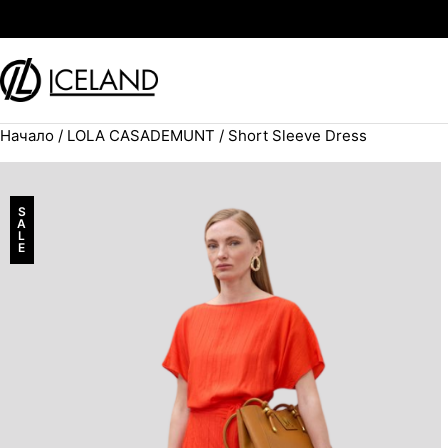
Към съдържанието
Начало
/
LOLA CASADEMUNT
/ Short Sleeve Dress
Search for:
S
A
L
E