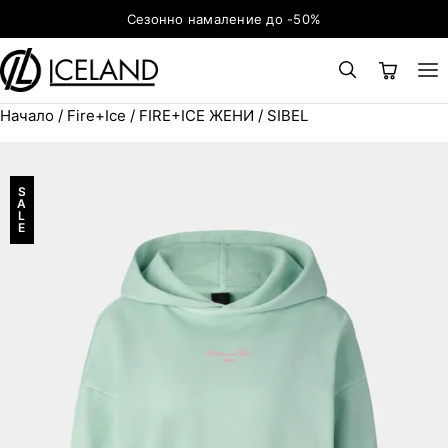
Към съдържанието
Сезонно намаление до -50%
Начало
/
Fire+Ice
/
FIRE+ICE ЖЕНИ
/ SIBEL
×
ТЪРСЕНЕ
Search for:
S
A
L
E