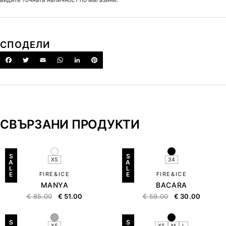
СПОДЕЛИ
СВЪРЗАНИ ПРОДУКТИ
S
S
XS
34
A
A
L
L
E
FIRE&ICE
E
FIRE&ICE
MANYA
BACARA
€
85.00
€
51.00
€
59.00
€
30.00
S
S
XS
XS
M
L