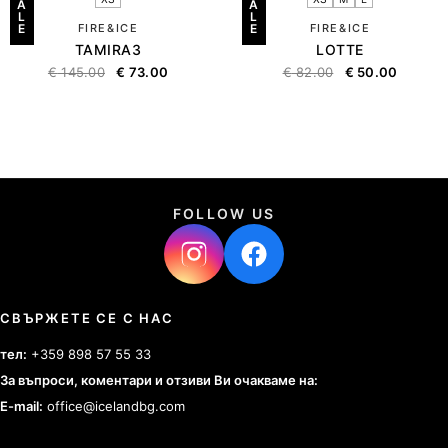
A
A
L
L
E
FIRE&ICE
E
FIRE&ICE
TAMIRA3
LOTTE
€
145.00
€
73.00
€
82.00
€
50.00
FOLLOW US
СВЪРЖЕТЕ СЕ С НАС
тел:
+359 898 57 55 33
За въпроси, коментари и отзиви Ви очакваме на:
E-mail:
office@icelandbg.com