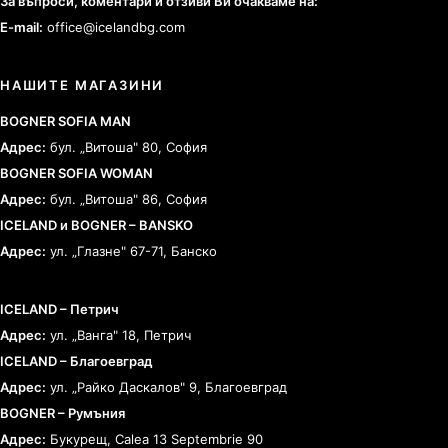
За въпроси, коментари и отзиви Ви очакваме на:
E-mail:
office@icelandbg.com
НАШИТЕ МАГАЗИНИ
BOGNER SOFIA MAN
Адрес:
бул. „Витоша" 80, София
BOGNER SOFIA WOMAN
Адрес:
бул. „Витоша" 86, София
ICELAND и BOGNER – BANSKO
Адрес:
ул. „Глазне" 67-71, Банско
ICELAND – Петрич
Адрес:
ул. „Ванга" 18, Петрич
ICELAND – Благоевград
Адрес:
ул. „Райко Даскалов" 9, Благоевград
BOGNER – Румъния
Адрес:
Букурещ, Calea 13 Septembrie 90