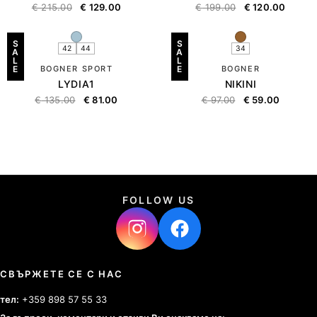
€
215.00
€
129.00
€
199.00
€
120.00
S
S
42
44
34
A
A
L
L
E
BOGNER SPORT
E
BOGNER
LYDIA1
NIKINI
€
135.00
€
81.00
€
97.00
€
59.00
FOLLOW US
СВЪРЖЕТЕ СЕ С НАС
тел:
+359 898 57 55 33