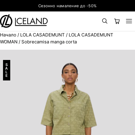
Към съдържанието
Сезонно намаление до -50%
Начало
/
LOLA CASADEMUNT
/
LOLA CASADEMUNT
×
ТЪРСЕНЕ
Search for:
WOMAN
/ Sobrecamisa manga corta
S
A
L
E