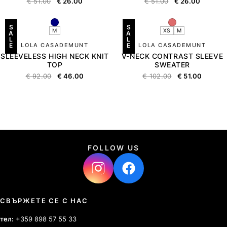
€
51.00
€
26.00
€
51.00
€
26.00
S
S
M
XS
M
A
A
L
L
E
LOLA CASADEMUNT
E
LOLA CASADEMUNT
SLEEVELESS HIGH NECK KNIT
V-NECK CONTRAST SLEEVE
TOP
SWEATER
€
92.00
€
46.00
€
102.00
€
51.00
FOLLOW US
СВЪРЖЕТЕ СЕ С НАС
тел:
+359 898 57 55 33