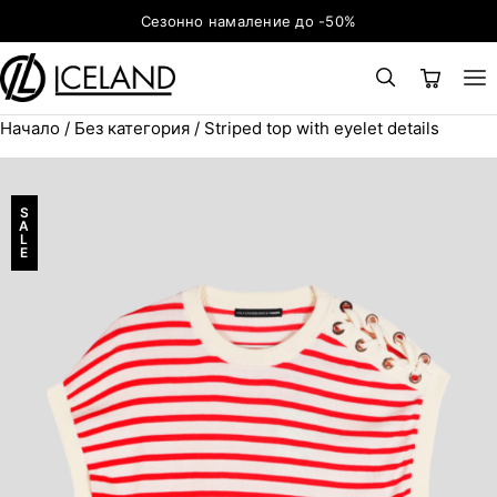
Към съдържанието
Сезонно намаление до -50%
Начало
/
Без категория
/ Striped top with eyelet details
×
ТЪРСЕНЕ
Search for:
S
A
L
E