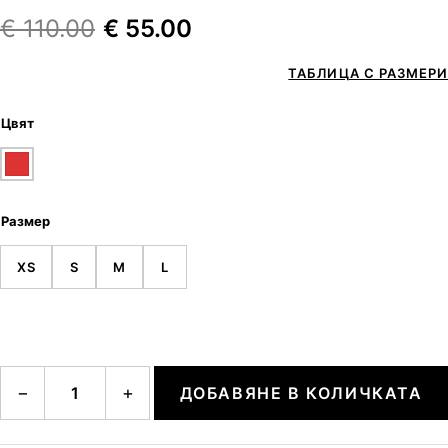
€
110.00
€
55.00
ТАБЛИЦА С РАЗМЕРИ
Цвят
Размер
XS
S
M
L
количество за Striped top with eyelet details
−
+
ДОБАВЯНЕ В КОЛИЧКАТА