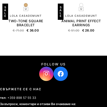
S
S
U
U
A
A
L
L
E
LOLA CASADEMUNT
E
LOLA CASADEMUNT
TWO-TONE SQUARE
ANIMAL PRINT EFFECT
BRACELET
EARRINGS
€
71.00
€
36.00
€
51.00
€
26.00
FOLLOW US
СВЪРЖЕТЕ СЕ С НАС
тел:
+359 898 57 55 33
За въпроси, коментари и отзиви Ви очакваме на: