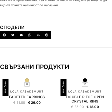
Показва общата наличност за всички размери — изберете размер, за да
видите точната наличност по магазини.
СПОДЕЛИ
СВЪРЗАНИ ПРОДУКТИ
S
S
U
16
A
A
L
L
E
LOLA CASADEMUNT
E
LOLA CASADEMUNT
FACETED EARRINGS
DOUBLE PIECE OPEN
CRYSTAL RING
€
51.00
€
26.00
€
35.00
€
18.00