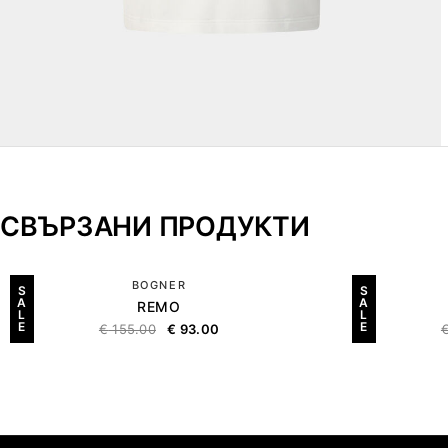
СВЪРЗАНИ ПРОДУКТИ
BOGNER
S
S
A
A
REMO
L
L
E
E
€
155.00
€
93.00