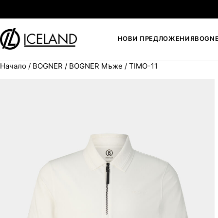
Към съдържанието
НОВИ ПРЕДЛОЖЕНИЯ
BOGN
Начало
/
BOGNER
/
BOGNER Мъже
/ TIMO-11
Search for: