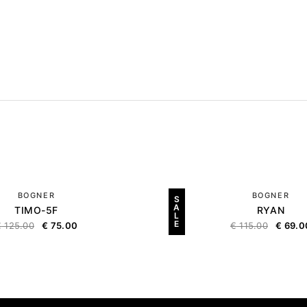
BOGNER
BOGNER
S
A
TIMO-5F
RYAN
L
E
€
125.00
€
75.00
€
115.00
€
69.0