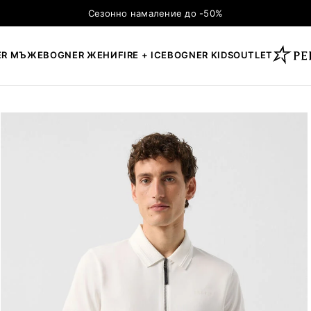
Сезонно намаление до -50%
ER МЪЖЕ
BOGNER ЖЕНИ
FIRE + ICE
BOGNER KIDS
OUTLET
×
ТЪРСЕНЕ