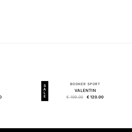
BOGNER SPORT
S
A
VALENTIN
L
E
0
€
199.00
€
120.00