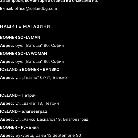
За въпроси, коментари и отзиви Ви очакваме на:
E-mail:
office@icelandbg.com
НАШИТЕ МАГАЗИНИ
BOGNER SOFIA MAN
Адрес:
бул. „Витоша" 80, София
BOGNER SOFIA WOMAN
Адрес:
бул. „Витоша" 86, София
ICELAND и BOGNER – BANSKO
Адрес:
ул. „Глазне" 67-71, Банско
ICELAND – Петрич
Адрес:
ул. „Ванга" 18, Петрич
ICELAND – Благоевград
Адрес:
ул. „Райко Даскалов" 9, Благоевград
BOGNER – Румъния
Адрес:
Букурещ, Calea 13 Septembrie 90