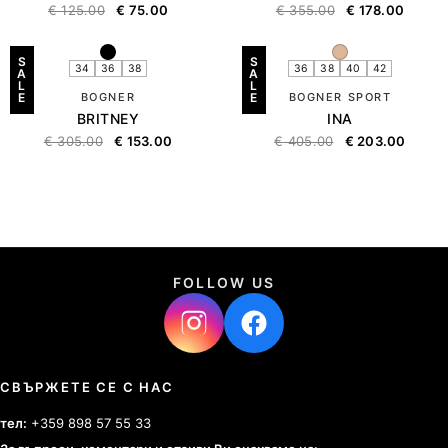
€
125.00
€
75.00
€
355.00
€
178.00
S
S
34
36
38
36
38
40
42
A
A
L
L
E
BOGNER
E
BOGNER SPORT
BRITNEY
INA
€
305.00
€
153.00
€
405.00
€
203.00
FOLLOW US
СВЪРЖЕТЕ СЕ С НАС
тел:
+359 898 57 55 33