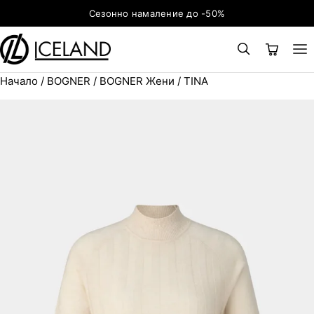
Към съдържанието
Сезонно намаление до -50%
Начало
/
BOGNER
/
BOGNER Жени
/ TINA
×
ТЪРСЕНЕ
Search for: