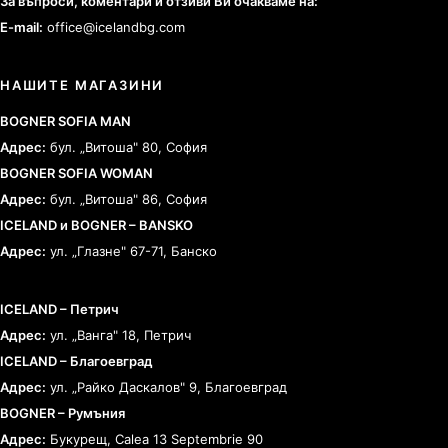
За въпроси, коментари и отзиви Ви очакваме на:
E-mail:
office@icelandbg.com
НАШИТЕ МАГАЗИНИ
BOGNER SOFIA MAN
Адрес:
бул. „Витоша" 80, София
BOGNER SOFIA WOMAN
Адрес:
бул. „Витоша" 86, София
ICELAND и BOGNER – BANSKO
Адрес:
ул. „Глазне" 67-71, Банско
ICELAND – Петрич
Адрес:
ул. „Ванга" 18, Петрич
ICELAND – Благоевград
Адрес:
ул. „Райко Даскалов" 9, Благоевград
BOGNER – Румъния
Адрес:
Букурещ, Calea 13 Septembrie 90