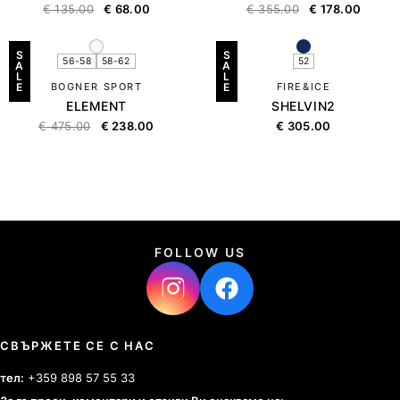
€
135.00
€
68.00
€
355.00
€
178.00
S
S
56-58
58-62
52
A
A
L
L
E
BOGNER SPORT
E
FIRE&ICE
ELEMENT
SHELVIN2
€
475.00
€
238.00
€
305.00
FOLLOW US
СВЪРЖЕТЕ СЕ С НАС
тел:
+359 898 57 55 33