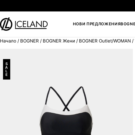
Към съдържанието
НОВИ ПРЕДЛОЖЕНИЯ
BOGN
Начало
/
BOGNER
/
BOGNER Жени
/
BOGNER Outlet/WOMAN
/
Search for:
S
A
L
E