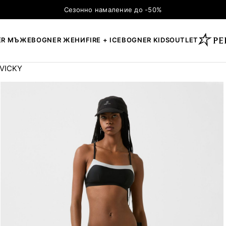
Сезонно намаление до -50%
ER МЪЖЕ
BOGNER ЖЕНИ
FIRE + ICE
BOGNER KIDS
OUTLET
 VICKY
×
ТЪРСЕНЕ