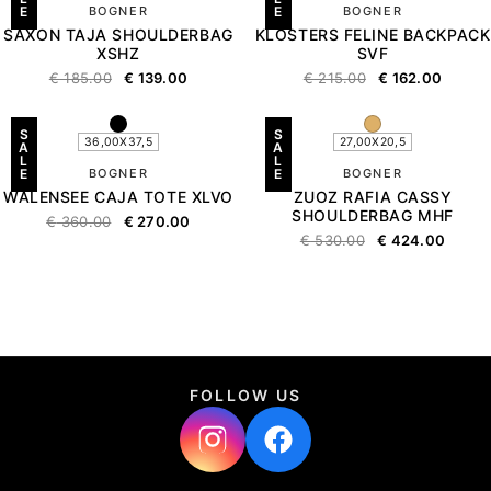
E
BOGNER
E
BOGNER
SAXON TAJA SHOULDERBAG
KLOSTERS FELINE BACKPACK
XSHZ
SVF
€
185.00
€
139.00
€
215.00
€
162.00
S
S
36,00X37,5
27,00X20,5
A
A
L
L
E
BOGNER
E
BOGNER
WALENSEE CAJA TOTE XLVO
ZUOZ RAFIA CASSY
SHOULDERBAG MHF
€
360.00
€
270.00
€
530.00
€
424.00
FOLLOW US