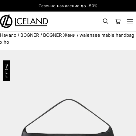
Към съдържанието
Сезонно намаление до -50%
Начало
/
BOGNER
/
BOGNER Жени
/ walensee mable handbag
×
ТЪРСЕНЕ
Search for:
xlho
S
A
L
E