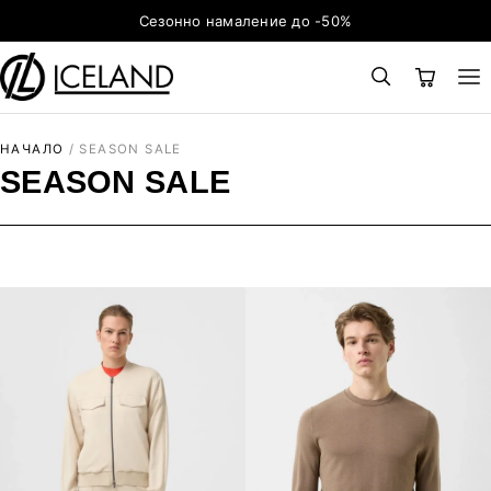
Към съдържанието
Сезонно намаление до -50%
×
ТЪРСЕНЕ
Search for:
НАЧАЛО
/
SEASON SALE
SEASON SALE