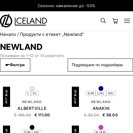
Към съдържанието
Сезонно намаление до -50%
Начало
/ Продукти с етикет „Newland“
×
ТЪРСЕНЕ
Search for:
NEWLAND
Показване на 1–12 от 14 резултата
Филтри
S
S
L
XL
S/M
L/XL
XXL
A
A
L
L
E
NEWLAND
E
NEWLAND
ALBERTVILLE
ANAKIN
€
185.00
€
111.00
€
92.00
€
56.00
S
S
S/M
XXL
XL/XXL