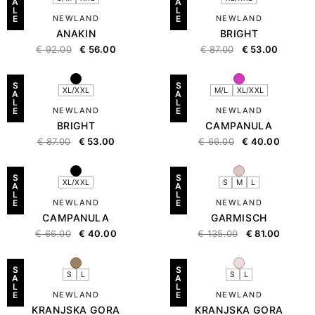
A
A
L
L
E
NEWLAND
E
NEWLAND
ANAKIN
BRIGHT
€
92.00
€
56.00
€
87.00
€
53.00
S
S
XL/XXL
M/L
XL/XXL
A
A
L
L
E
NEWLAND
E
NEWLAND
BRIGHT
CAMPANULA
€
87.00
€
53.00
€
66.00
€
40.00
S
S
XL/XXL
S
M
L
A
A
L
L
E
NEWLAND
E
NEWLAND
CAMPANULA
GARMISCH
€
66.00
€
40.00
€
135.00
€
81.00
S
S
S
L
S
L
A
A
L
L
E
NEWLAND
E
NEWLAND
KRANJSKA GORA
KRANJSKA GORA