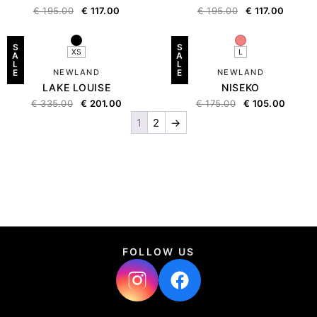
€
195.00
€
117.00
€
195.00
€
117.00
S
S
XS
L
A
A
L
L
E
NEWLAND
E
NEWLAND
LAKE LOUISE
NISEKO
€
335.00
€
201.00
€
175.00
€
105.00
1
2
→
FOLLOW US