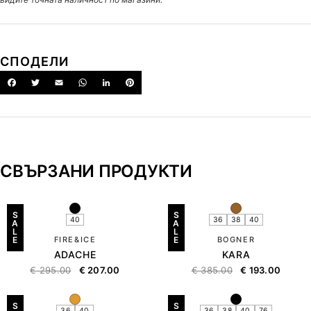
СПОДЕЛИ
СВЪРЗАНИ ПРОДУКТИ
S
S
40
36
38
40
A
A
L
L
E
FIRE&ICE
E
BOGNER
ADACHE
KARA
€
295.00
€
207.00
€
385.00
€
193.00
S
S
36
40
36
38
40
76