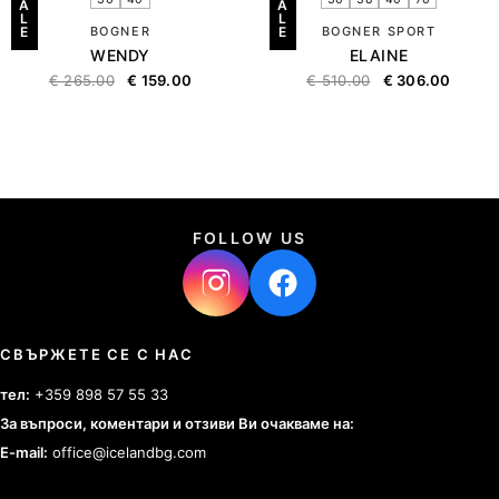
A
A
L
L
E
BOGNER
E
BOGNER SPORT
WENDY
ELAINE
€
265.00
€
159.00
€
510.00
€
306.00
FOLLOW US
СВЪРЖЕТЕ СЕ С НАС
тел:
+359 898 57 55 33
За въпроси, коментари и отзиви Ви очакваме на:
E-mail:
office@icelandbg.com