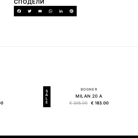
СПОДЕЛИ
BOGNER
S
A
MILAN 20 A
L
E
00
€
305.00
€
183.00