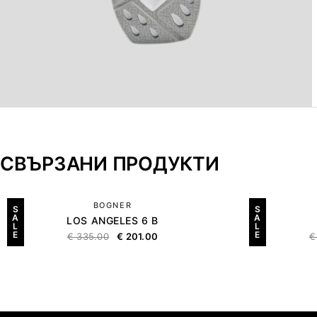
СВЪРЗАНИ ПРОДУКТИ
BOGNER
S
S
A
A
LOS ANGELES 6 B
L
L
E
E
€
335.00
€
201.00
€