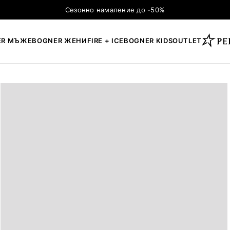
Сезонно намаление до -50%
ER МЪЖЕ
BOGNER ЖЕНИ
FIRE + ICE
BOGNER KIDS
OUTLET
×
ТЪРСЕНЕ