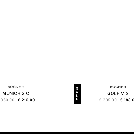
BOGNER
BOGNER
S
A
MUNICH 2 C
GOLF M 2
L
E
360.00
€
216.00
€
305.00
€
183.