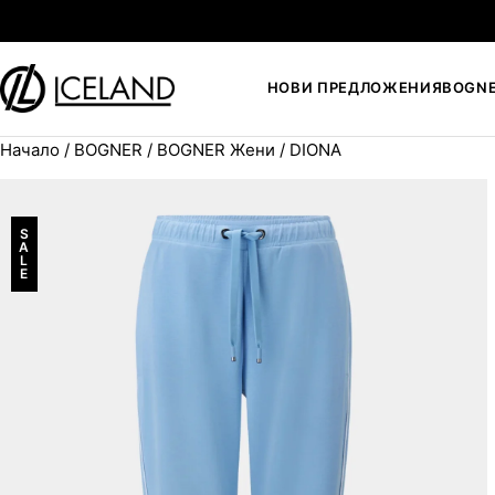
Към съдържанието
НОВИ ПРЕДЛОЖЕНИЯ
BOGN
Начало
/
BOGNER
/
BOGNER Жени
/ DIONA
Search for:
S
A
L
E