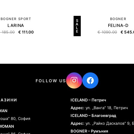
BOGNER SPORT
BOGNER
S
A
LARINA
FELINA-D
L
E
€
185.00
€
111.00
€
1090.00
€
545.
FOLLOW US
ГАЗИНИ
ICELAND – Петрич
Адрес:
ул. „Ванга" 18, Петрич
 MAN
ICELAND – Благоевград
тоша" 80, София
Адрес:
ул. „Райко Даскалов" 9, 
 WOMAN
BOGNER – Румъния