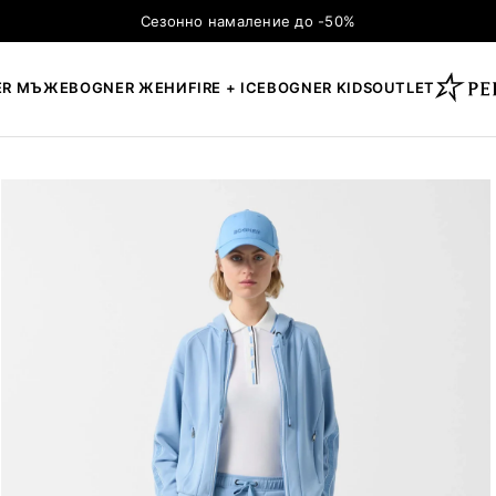
Сезонно намаление до -50%
ER МЪЖЕ
BOGNER ЖЕНИ
FIRE + ICE
BOGNER KIDS
OUTLET
×
ТЪРСЕНЕ