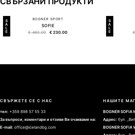
СВЪРЗАНИ ПРОДУКТИ
BOGNER SPORT
S
S
A
A
SOFIE
L
L
E
E
€
460.00
€
230.00
СВЪРЖЕТЕ СЕ С НАС
НАШИТЕ МА
тел:
+359 898 57 55 33
BOGNER SOFIA
За въпроси, коментари и отзиви Ви очакваме на:
Адрес:
бул. „Ви
E-mail:
office@icelandbg.com
BOGNER SOFIA