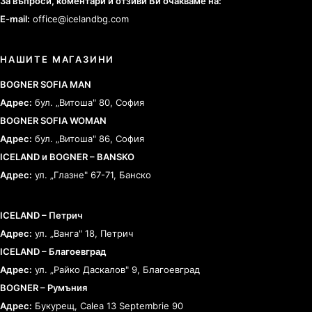
За въпроси, коментари и отзиви Ви очакваме на:
E-mail:
office@icelandbg.com
НАШИТЕ МАГАЗИНИ
BOGNER SOFIA MAN
Адрес:
бул. „Витоша" 80, София
BOGNER SOFIA WOMAN
Адрес:
бул. „Витоша" 86, София
ICELAND и BOGNER – BANSKO
Адрес:
ул. „Глазне" 67-71, Банско
ICELAND – Петрич
Адрес:
ул. „Ванга" 18, Петрич
ICELAND – Благоевград
Адрес:
ул. „Райко Даскалов" 9, Благоевград
BOGNER – Румъния
Адрес:
Букурещ, Calea 13 Septembrie 90