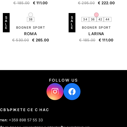
€
185.00
€
111.00
€
295.00
€
222.00
S
S
38
34
36
42
44
A
A
L
L
E
BOGNER SPORT
E
BOGNER SPORT
ROMA
LARINA
€
530.00
€
265.00
€
185.00
€
111.00
FOLLOW US
СВЪРЖЕТЕ СЕ С НАС
тел:
+359 898 57 55 33