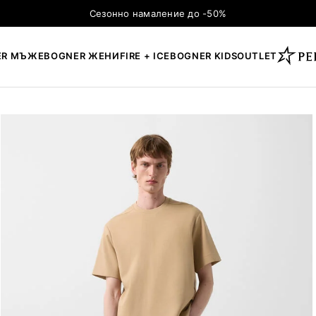
Сезонно намаление до -50%
ER МЪЖЕ
BOGNER ЖЕНИ
FIRE + ICE
BOGNER KIDS
OUTLET
×
ТЪРСЕНЕ