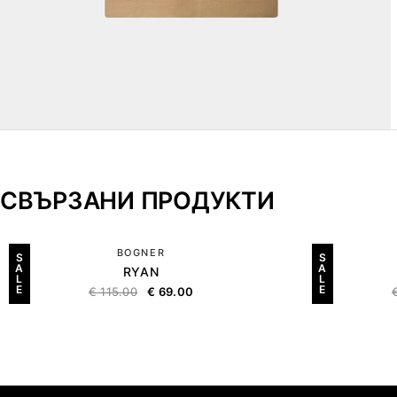
СВЪРЗАНИ ПРОДУКТИ
BOGNER
S
S
A
A
RYAN
L
L
E
E
€
115.00
€
69.00