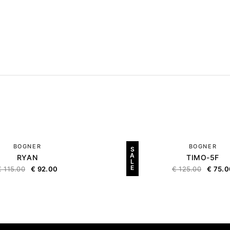
BOGNER
BOGNER
S
A
RYAN
TIMO-5F
L
E
€
115.00
€
92.00
€
125.00
€
75.0