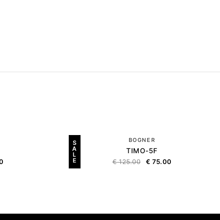
BOGNER
S
A
TIMO-5F
L
E
0
€
125.00
€
75.00