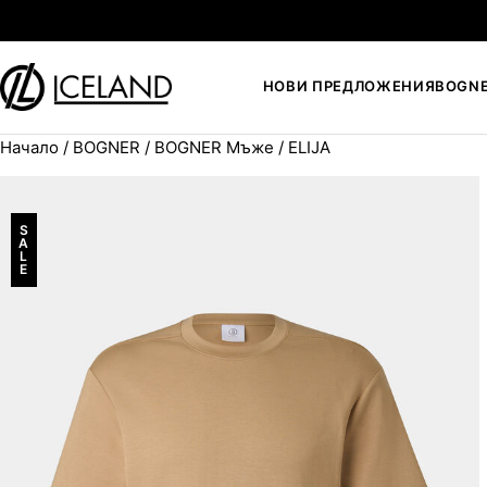
Към съдържанието
НОВИ ПРЕДЛОЖЕНИЯ
BOGN
Начало
/
BOGNER
/
BOGNER Мъже
/ ELIJA
Search for:
S
A
L
E