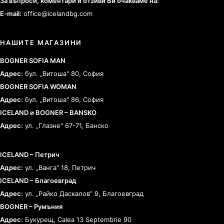
За въпроси, коментари и отзиви Ви очакваме на:
E-mail:
office@icelandbg.com
НАШИТЕ МАГАЗИНИ
BOGNER SOFIA MAN
Адрес:
бул. „Витоша" 80, София
BOGNER SOFIA WOMAN
Адрес:
бул. „Витоша" 86, София
ICELAND и BOGNER – BANSKO
Адрес:
ул. „Глазне" 67-71, Банско
ICELAND – Петрич
Адрес:
ул. „Ванга" 18, Петрич
ICELAND – Благоевград
Адрес:
ул. „Райко Даскалов" 9, Благоевград
BOGNER – Румъния
Адрес:
Букурещ, Calea 13 Septembrie 90