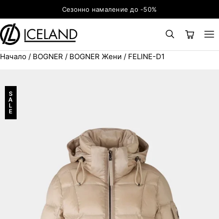
Към съдържанието
Сезонно намаление до -50%
Начало
/
BOGNER
/
BOGNER Жени
/ FELINE-D1
×
ТЪРСЕНЕ
Search for:
S
A
L
E