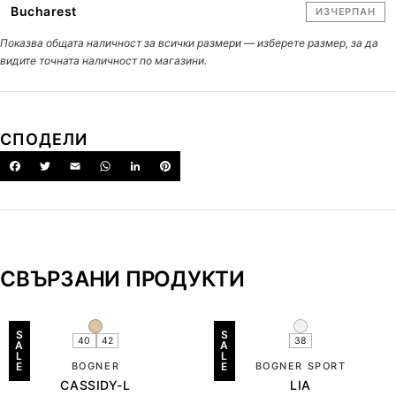
Bucharest
ИЗЧЕРПАН
Показва общата наличност за всички размери — изберете размер, за да
видите точната наличност по магазини.
СПОДЕЛИ
СВЪРЗАНИ ПРОДУКТИ
S
S
40
42
38
A
A
L
L
E
BOGNER
E
BOGNER SPORT
CASSIDY-L
LIA