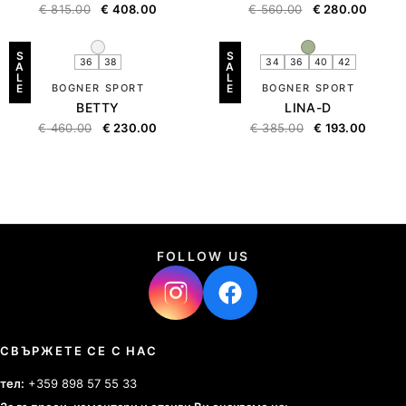
€
815.00
€
408.00
€
560.00
€
280.00
S
S
36
38
34
36
40
42
A
A
L
L
E
BOGNER SPORT
E
BOGNER SPORT
BETTY
LINA-D
€
460.00
€
230.00
€
385.00
€
193.00
FOLLOW US
СВЪРЖЕТЕ СЕ С НАС
тел:
+359 898 57 55 33