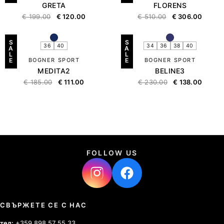
GRETA
FLORENS
€
199.00
€
120.00
€
510.00
€
306.00
S
S
36
40
34
36
38
40
A
A
L
L
E
BOGNER SPORT
E
BOGNER SPORT
MEDITA2
BELINE3
€
185.00
€
111.00
€
230.00
€
138.00
FOLLOW US
СВЪРЖЕТЕ СЕ С НАС
тел:
+359 898 57 55 33