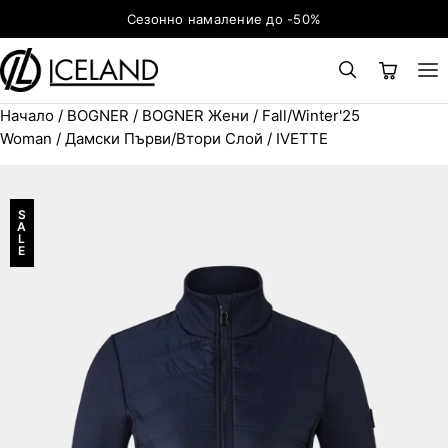
Към съдържанието
Сезонно намаление до -50%
Начало
/
BOGNER
/
BOGNER Жени
/
Fall/Winter'25
×
ТЪРСЕНЕ
Search for:
Woman
/
Дамски Първи/Втори Слой
/ IVETTE
S
A
L
E