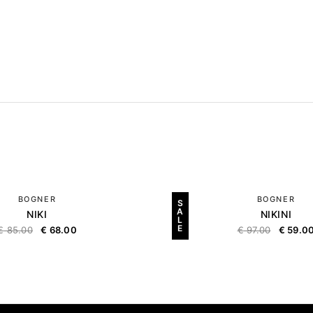
BOGNER
BOGNER
S
A
NIKI
NIKINI
L
E
€
85.00
€
68.00
€
97.00
€
59.0