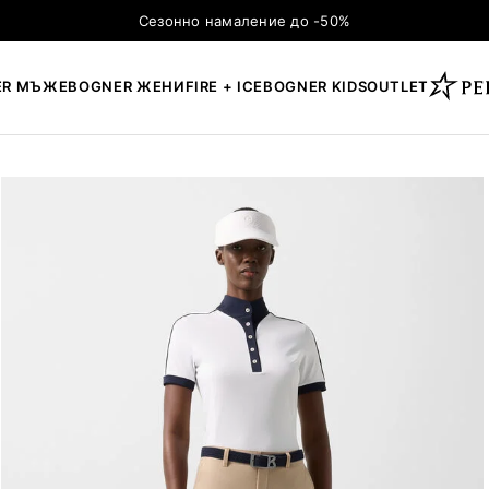
Сезонно намаление до -50%
ER МЪЖЕ
BOGNER ЖЕНИ
FIRE + ICE
BOGNER KIDS
OUTLET
×
ТЪРСЕНЕ