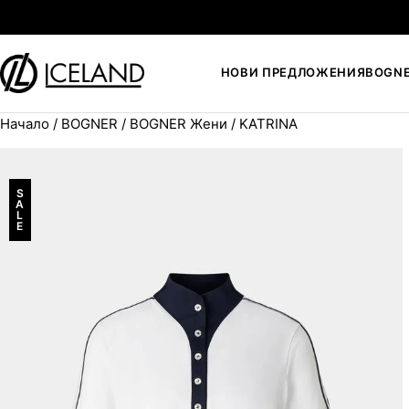
Към съдържанието
НОВИ ПРЕДЛОЖЕНИЯ
BOGN
Начало
/
BOGNER
/
BOGNER Жени
/ KATRINA
Search for:
S
A
L
E