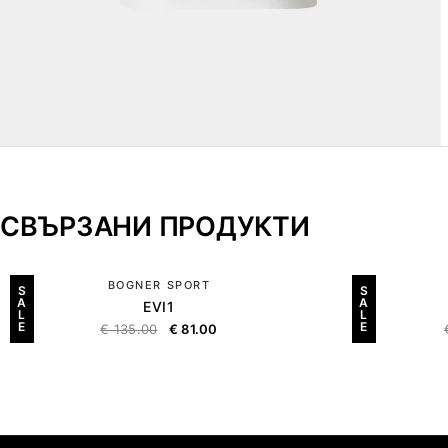
СВЪРЗАНИ ПРОДУКТИ
BOGNER SPORT
S
S
A
A
EVI1
L
L
E
E
€
135.00
€
81.00