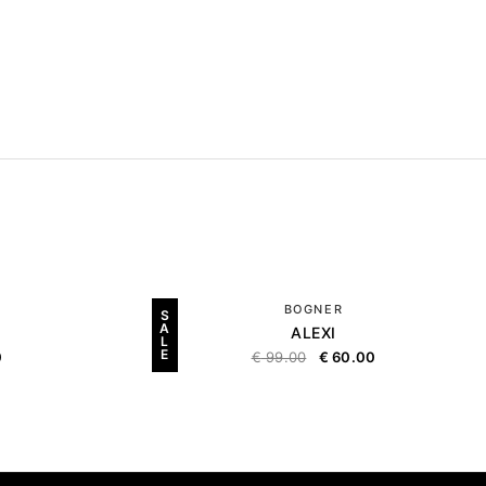
BOGNER
S
A
ALEXI
L
E
0
€
99.00
€
60.00