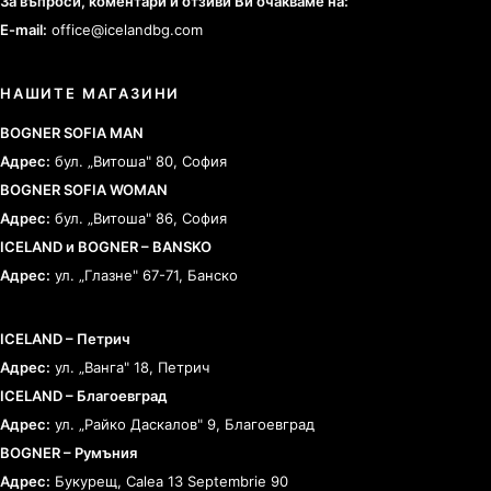
За въпроси, коментари и отзиви Ви очакваме на:
E-mail:
office@icelandbg.com
НАШИТЕ МАГАЗИНИ
BOGNER SOFIA MAN
Адрес:
бул. „Витоша" 80, София
BOGNER SOFIA WOMAN
Адрес:
бул. „Витоша" 86, София
ICELAND и BOGNER – BANSKO
Адрес:
ул. „Глазне" 67-71, Банско
ICELAND – Петрич
Адрес:
ул. „Ванга" 18, Петрич
ICELAND – Благоевград
Адрес:
ул. „Райко Даскалов" 9, Благоевград
BOGNER – Румъния
Адрес:
Букурещ, Calea 13 Septembrie 90