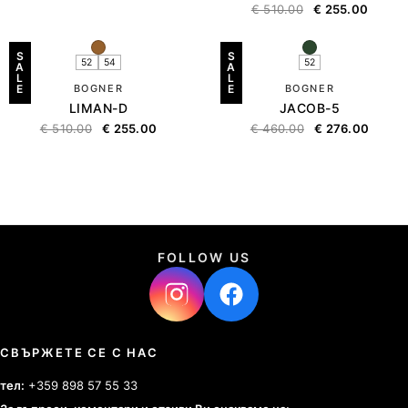
€
510.00
€
255.00
S
S
52
54
52
A
A
L
L
E
BOGNER
E
BOGNER
LIMAN-D
JACOB-5
€
510.00
€
255.00
€
460.00
€
276.00
FOLLOW US
СВЪРЖЕТЕ СЕ С НАС
тел:
+359 898 57 55 33