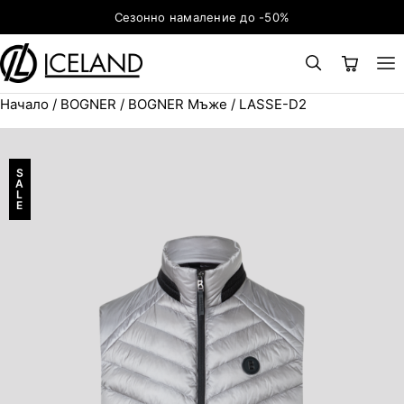
Към съдържанието
Сезонно намаление до -50%
Начало
/
BOGNER
/
BOGNER Мъже
/ LASSE-D2
×
ТЪРСЕНЕ
Search for:
S
A
L
E