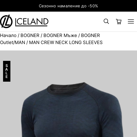
Към съдържанието
Сезонно намаление до -50%
Начало
/
BOGNER
/
BOGNER Мъже
/
BOGNER
×
ТЪРСЕНЕ
Search for:
Outlet/MAN
/ MAN CREW NECK LONG SLEEVES
S
A
L
E