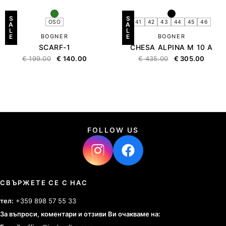
S
S
OSO
41
42
43
44
45
46
A
A
L
L
E
BOGNER
E
BOGNER
SCARF-1
CHESA ALPINA M 10 A
€
199.00
€
140.00
€
435.00
€
305.00
FOLLOW US
СВЪРЖЕТЕ СЕ С НАС
тел:
+359 898 57 55 33
За въпроси, коментари и отзиви Ви очакваме на: