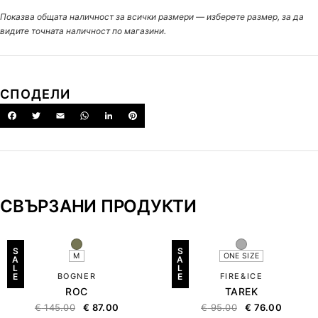
Показва общата наличност за всички размери — изберете размер, за да
видите точната наличност по магазини.
СПОДЕЛИ
СВЪРЗАНИ ПРОДУКТИ
S
S
M
ONE SIZE
A
A
L
L
E
BOGNER
E
FIRE&ICE
ROC
TAREK
€
145.00
€
87.00
€
95.00
€
76.00