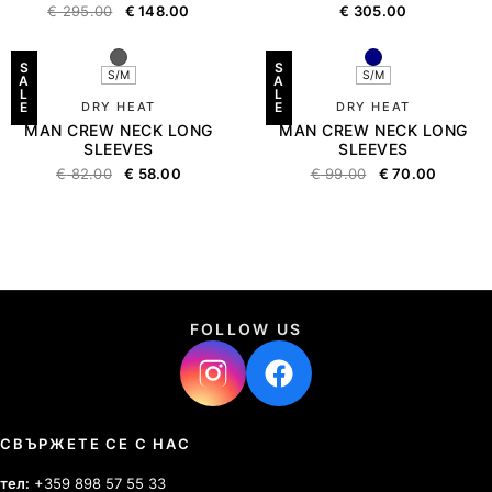
€
295.00
€
148.00
€
305.00
S
S
S/M
S/M
A
A
L
L
E
DRY HEAT
E
DRY HEAT
MAN CREW NECK LONG
MAN CREW NECK LONG
SLEEVES
SLEEVES
€
82.00
€
58.00
€
99.00
€
70.00
FOLLOW US
СВЪРЖЕТЕ СЕ С НАС
тел:
+359 898 57 55 33