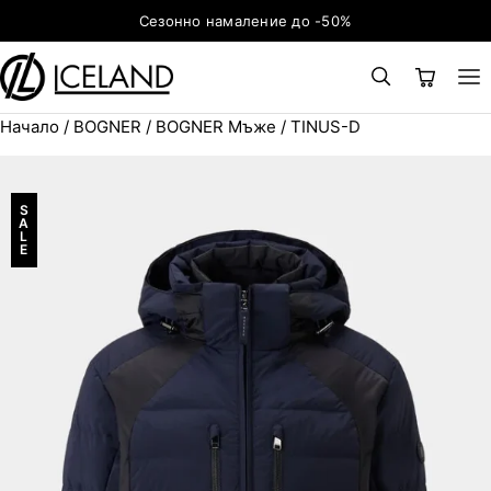
Към съдържанието
Сезонно намаление до -50%
Начало
/
BOGNER
/
BOGNER Мъже
/ TINUS-D
×
ТЪРСЕНЕ
Search for:
S
A
L
E