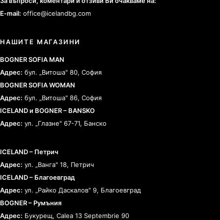
За въпроси, коментари и отзиви Ви очакваме на:
E-mail:
office@icelandbg.com
НАШИТЕ МАГАЗИНИ
BOGNER SOFIA MAN
Адрес:
бул. „Витоша" 80, София
BOGNER SOFIA WOMAN
Адрес:
бул. „Витоша" 86, София
ICELAND и BOGNER – BANSKO
Адрес:
ул. „Глазне" 67-71, Банско
ICELAND – Петрич
Адрес:
ул. „Ванга" 18, Петрич
ICELAND – Благоевград
Адрес:
ул. „Райко Даскалов" 9, Благоевград
BOGNER – Румъния
Адрес:
Букурещ, Calea 13 Septembrie 90