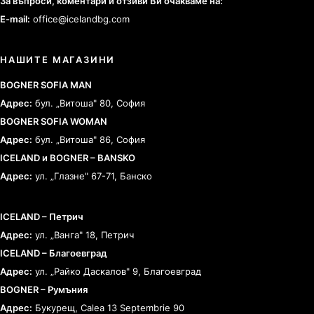
За въпроси, коментари и отзиви Ви очакваме на:
E-mail:
office@icelandbg.com
НАШИТЕ МАГАЗИНИ
BOGNER SOFIA MAN
Адрес:
бул. „Витоша" 80, София
BOGNER SOFIA WOMAN
Адрес:
бул. „Витоша" 86, София
ICELAND и BOGNER – BANSKO
Адрес:
ул. „Глазне" 67-71, Банско
ICELAND – Петрич
Адрес:
ул. „Ванга" 18, Петрич
ICELAND – Благоевград
Адрес:
ул. „Райко Даскалов" 9, Благоевград
BOGNER – Румъния
Адрес:
Букурещ, Calea 13 Septembrie 90