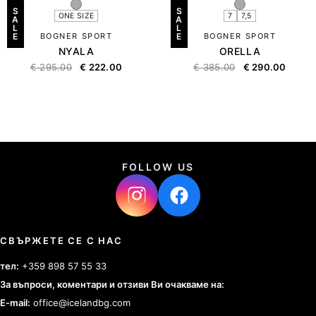
S
S
ONE SIZE
7
7,5
A
A
L
L
E
BOGNER SPORT
E
BOGNER SPORT
NYALA
ORELLA
€
295.00
€
222.00
€
385.00
€
290.00
FOLLOW US
СВЪРЖЕТЕ СЕ С НАС
тел:
+359 898 57 55 33
За въпроси, коментари и отзиви Ви очакваме на:
E-mail:
office@icelandbg.com