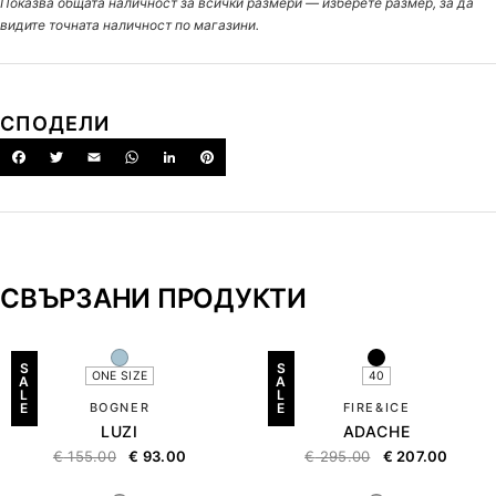
Показва общата наличност за всички размери — изберете размер, за да
видите точната наличност по магазини.
СПОДЕЛИ
СВЪРЗАНИ ПРОДУКТИ
S
S
ONE SIZE
40
A
A
L
L
E
BOGNER
E
FIRE&ICE
LUZI
ADACHE
€
155.00
€
93.00
€
295.00
€
207.00