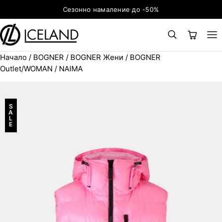
Към съдържанието
Сезонно намаление до -50%
Начало
/
BOGNER
/
BOGNER Жени
/
BOGNER
×
ТЪРСЕНЕ
Search for:
Outlet/WOMAN
/ NAIMA
S
A
L
E