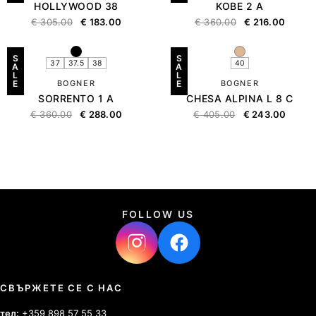
HOLLYWOOD 38
KOBE 2 A
€
305.00
€
183.00
€
360.00
€
216.00
S
S
37
37.5
38
40
A
A
L
L
E
BOGNER
E
BOGNER
SORRENTO 1 A
CHESA ALPINA L 8 C
€
360.00
€
288.00
€
405.00
€
243.00
FOLLOW US
СВЪРЖЕТЕ СЕ С НАС
тел:
+359 898 57 55 33