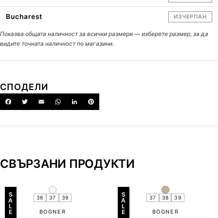
Bucharest
ИЗЧЕРПАН
Показва общата наличност за всички размери — изберете размер, за да
видите точната наличност по магазини.
СПОДЕЛИ
СВЪРЗАНИ ПРОДУКТИ
S
S
36
37
39
37
38
39
A
A
L
L
E
BOGNER
E
BOGNER