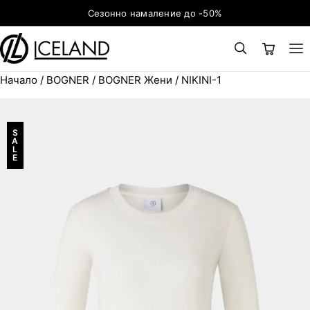
Към съдържанието
Сезонно намаление до -50%
Начало
/
BOGNER
/
BOGNER Жени
/ NIKINI-1
×
ТЪРСЕНЕ
Search for:
S
A
L
E