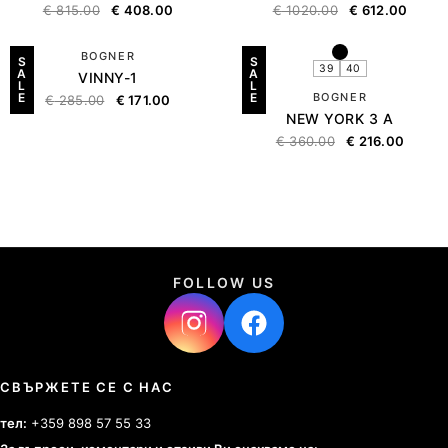
€
815.00
€
408.00
€
1020.00
€
612.00
BOGNER
S
S
39
40
A
A
VINNY-1
L
L
E
E
BOGNER
€
285.00
€
171.00
NEW YORK 3 A
€
360.00
€
216.00
FOLLOW US
СВЪРЖЕТЕ СЕ С НАС
тел:
+359 898 57 55 33