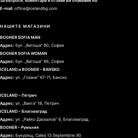
За въпроси, коментари и отзиви Ви очакваме на:
E-mail:
office@icelandbg.com
НАШИТЕ МАГАЗИНИ
BOGNER SOFIA MAN
Адрес:
бул. „Витоша" 80, София
BOGNER SOFIA WOMAN
Адрес:
бул. „Витоша" 86, София
ICELAND и BOGNER – BANSKO
Адрес:
ул. „Глазне" 67-71, Банско
ICELAND – Петрич
Адрес:
ул. „Ванга" 18, Петрич
ICELAND – Благоевград
Адрес:
ул. „Райко Даскалов" 9, Благоевград
BOGNER – Румъния
Адрес:
Букурещ, Calea 13 Septembrie 90