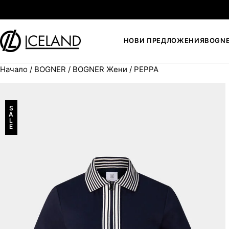
Към съдържанието
НОВИ ПРЕДЛОЖЕНИЯ
BOGN
Начало
/
BOGNER
/
BOGNER Жени
/ PEPPA
Search for:
S
A
L
E