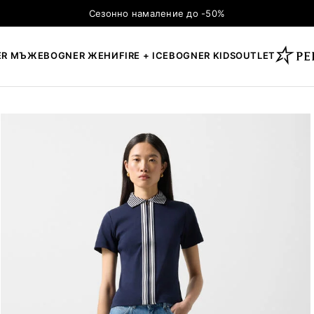
Сезонно намаление до -50%
ER МЪЖЕ
BOGNER ЖЕНИ
FIRE + ICE
BOGNER KIDS
OUTLET
×
ТЪРСЕНЕ