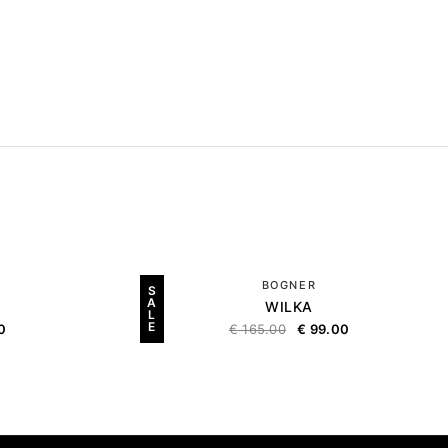
BOGNER
S
A
WILKA
L
E
0
€
165.00
€
99.00