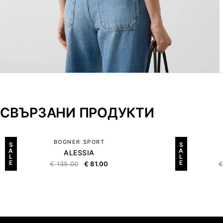
СВЪРЗАНИ ПРОДУКТИ
BOGNER SPORT
S
S
A
A
ALESSIA
L
L
E
E
€
135.00
€
81.00