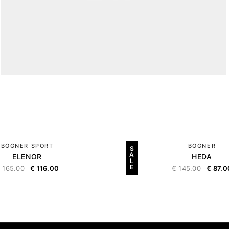
BOGNER SPORT
BOGNER
S
A
ELENOR
HEDA
L
E
€
165.00
€
116.00
€
145.00
€
87.0