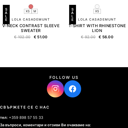
S
S
XS
M
XS
A
A
L
L
E
LOLA CASADEMUNT
E
LOLA CASADEMUNT
V-NECK CONTRAST SLEEVE
T-SHIRT WITH RHINESTONE
SWEATER
LION
€
102.00
€
51.00
€
92.00
€
56.00
FOLLOW US
СВЪРЖЕТЕ СЕ С НАС
тел:
+359 898 57 55 33
За въпроси, коментари и отзиви Ви очакваме на: