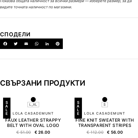
Показва общата наличност за всички размери — изберете размер, за да
видите точната наличност по магазини.
СПОДЕЛИ
СВЪРЗАНИ ПРОДУКТИ
S
S
L_XL
S
A
A
L
L
E
LOLA CASADEMUNT
E
LOLA CASADEMUNT
FAUX LEATHER STRAPPY
FINE KNIT SWEATER WITH
BELT WITH OVAL LOGO
TRANSPARENT STRIPES
€
51.00
€
26.00
€
112.00
€
56.00