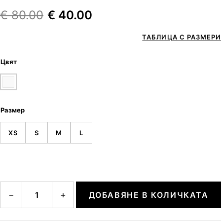
€
80.00
€
40.00
ТАБЛИЦА С РАЗМЕРИ
Цвят
Размер
XS
S
M
L
количество за Pleated V-neck Top
−
+
ДОБАВЯНЕ В КОЛИЧКАТА