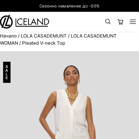
Към съдържанието
Сезонно намаление до -50%
Начало
/
LOLA CASADEMUNT
/
LOLA CASADEMUNT
×
ТЪРСЕНЕ
Search for:
WOMAN
/ Pleated V-neck Top
S
A
L
E