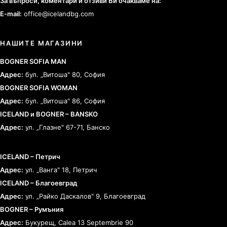
За въпроси, коментари и отзиви Ви очакваме на:
E-mail:
office@icelandbg.com
НАШИТЕ МАГАЗИНИ
BOGNER SOFIA MAN
Адрес:
бул. „Витоша" 80, София
BOGNER SOFIA WOMAN
Адрес:
бул. „Витоша" 86, София
ICELAND и BOGNER – BANSKO
Адрес:
ул. „Глазне" 67-71, Банско
ICELAND – Петрич
Адрес:
ул. „Ванга" 18, Петрич
ICELAND – Благоевград
Адрес:
ул. „Райко Даскалов" 9, Благоевград
BOGNER – Румъния
Адрес:
Букурещ, Calea 13 Septembrie 90