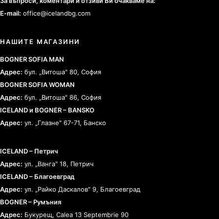
За въпроси, коментари и отзиви Ви очакваме на:
E-mail:
office@icelandbg.com
НАШИТЕ МАГАЗИНИ
BOGNER SOFIA MAN
Адрес:
бул. „Витоша" 80, София
BOGNER SOFIA WOMAN
Адрес:
бул. „Витоша" 86, София
ICELAND и BOGNER – BANSKO
Адрес:
ул. „Глазне" 67-71, Банско
ICELAND – Петрич
Адрес:
ул. „Ванга" 18, Петрич
ICELAND – Благоевград
Адрес:
ул. „Райко Даскалов" 9, Благоевград
BOGNER – Румъния
Адрес:
Букурещ, Calea 13 Septembrie 90