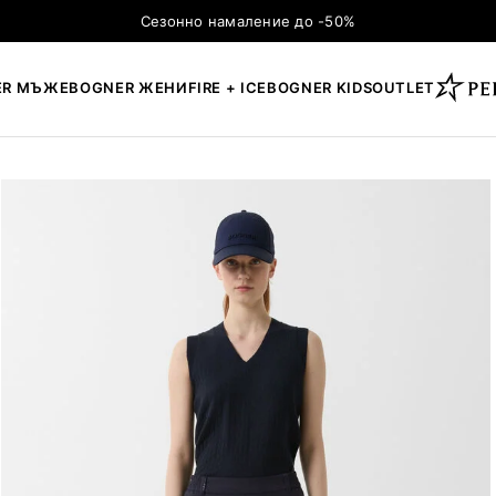
Сезонно намаление до -50%
ER МЪЖЕ
BOGNER ЖЕНИ
FIRE + ICE
BOGNER KIDS
OUTLET
×
ТЪРСЕНЕ