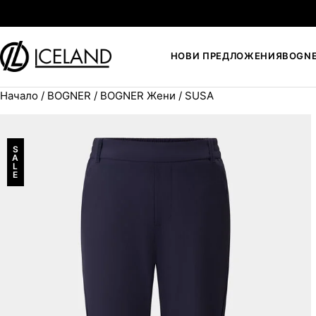
Към съдържанието
НОВИ ПРЕДЛОЖЕНИЯ
BOGN
Начало
/
BOGNER
/
BOGNER Жени
/ SUSA
Search for:
S
A
L
E