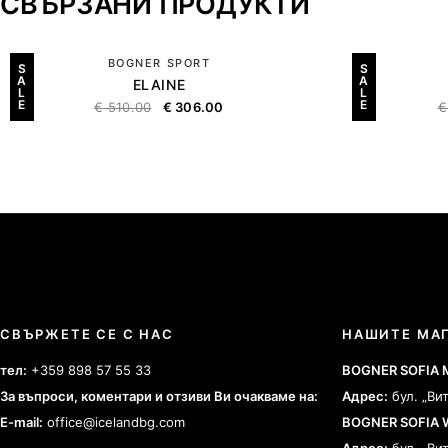
СВЪРЗАНИ ПРОДУКТИ
BOGNER SPORT
S
S
A
A
ELAINE
L
L
E
E
€
510.00
€
306.00
€
СВЪРЖЕТЕ СЕ С НАС
НАШИТЕ МА
тел:
+359 898 57 55 33
BOGNER SOFIA
За въпроси, коментари и отзиви Ви очакваме на:
Адрес:
бул. „Ви
E-mail:
office@icelandbg.com
BOGNER SOFIA