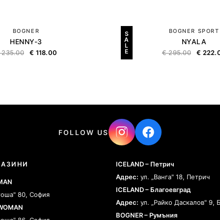
BOGNER
BOGNER SPORT
S
A
HENNY-3
NYALA
L
E
235.00
€
118.00
€
295.00
€
222.
FOLLOW US
ГАЗИНИ
ICELAND – Петрич
Адрес:
ул. „Ванга" 18, Петрич
 MAN
ICELAND – Благоевград
тоша" 80, София
Адрес:
ул. „Райко Даскалов" 9, 
 WOMAN
BOGNER – Румъния