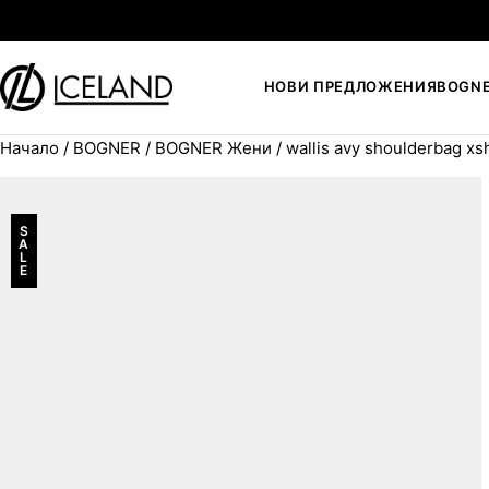
Към съдържанието
НОВИ ПРЕДЛОЖЕНИЯ
BOGN
Начало
/
BOGNER
/
BOGNER Жени
/ wallis avy shoulderbag xs
Search for:
S
A
L
E