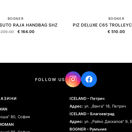
BOGNER
BOGNER
SSUTO RAJA HANDBAG SHZ
PIZ DELUXE C65 TROLLEY
205.00
€
164.00
€
510.00
FOLLOW US
ГАЗИНИ
ICELAND – Петрич
Адрес:
ул. „Ванга" 18, Петрич
 MAN
ICELAND – Благоевград
тоша" 80, София
Адрес:
ул. „Райко Даскалов" 9, 
 WOMAN
BOGNER – Румъния