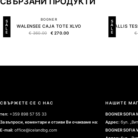
СВЪРЗАНИ ПРОДУКТИ
BOGNER
S
S
A
A
WALENSEE CAJA TOTE XLVO
WALLIS TE
L
L
E
E
€
360.00
€
270.00
€
СВЪРЖЕТЕ СЕ С НАС
НАШИТЕ МА
тел:
+359 898 57 55 33
BOGNER SOFIA
За въпроси, коментари и отзиви Ви очакваме на:
Адрес:
бул. „Ви
E-mail:
office@icelandbg.com
BOGNER SOFIA