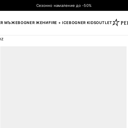
Сезонно намаление до -50%
ER МЪЖЕ
BOGNER ЖЕНИ
FIRE + ICE
BOGNER KIDS
OUTLET
hz
×
ТЪРСЕНЕ