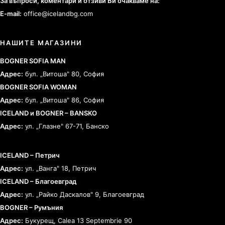
За въпроси, коментари и отзиви Ви очакваме на:
E-mail:
office@icelandbg.com
НАШИТЕ МАГАЗИНИ
BOGNER SOFIA MAN
Адрес:
бул. „Витоша" 80, София
BOGNER SOFIA WOMAN
Адрес:
бул. „Витоша" 86, София
ICELAND и BOGNER – BANSKO
Адрес:
ул. „Глазне" 67-71, Банско
ICELAND – Петрич
Адрес:
ул. „Ванга" 18, Петрич
ICELAND – Благоевград
Адрес:
ул. „Райко Даскалов" 9, Благоевград
BOGNER – Румъния
Адрес:
Букурещ, Calea 13 Septembrie 90