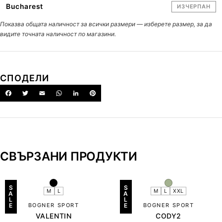
Bucharest
ИЗЧЕРПАН
Показва общата наличност за всички размери — изберете размер, за да
видите точната наличност по магазини.
СПОДЕЛИ
СВЪРЗАНИ ПРОДУКТИ
S
S
M
L
M
L
XXL
A
A
L
L
E
BOGNER SPORT
E
BOGNER SPORT
VALENTIN
CODY2