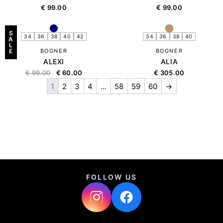
€
99.00
€
99.00
S
34
36
38
40
42
34
36
38
40
A
L
E
BOGNER
BOGNER
ALEXI
ALIA
€
99.00
€
60.00
€
305.00
1
2
3
4
…
58
59
60
→
FOLLOW US