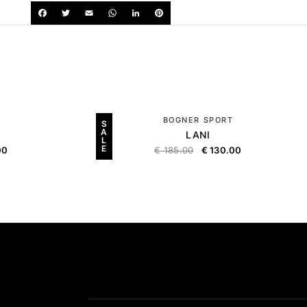
BOGNER SPORT
S
A
LANI
L
E
00
€
185.00
€
130.00