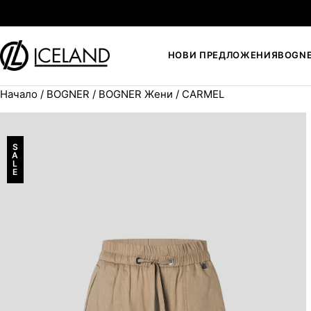
Към съдържанието
НОВИ ПРЕДЛОЖЕНИЯ
BOGN
Начало
/
BOGNER
/
BOGNER Жени
/ CARMEL
Search for:
S
A
L
E