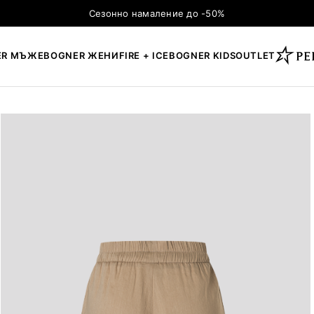
Сезонно намаление до -50%
ER МЪЖЕ
BOGNER ЖЕНИ
FIRE + ICE
BOGNER KIDS
OUTLET
×
ТЪРСЕНЕ