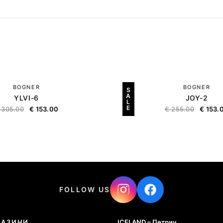
BOGNER
BOGNER
S
A
YLVI-6
JOY-2
L
E
305.00
€
153.00
€
255.00
€
153.
FOLLOW US
ГАЗИНИ
ICELAND – Петрич