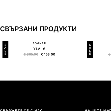
СВЪРЗАНИ ПРОДУКТИ
BOGNER
S
S
A
A
YLVI-6
L
L
E
E
€
305.00
€
153.00
€
СВЪРЖЕТЕ СЕ С НАС
НАШИТЕ МА