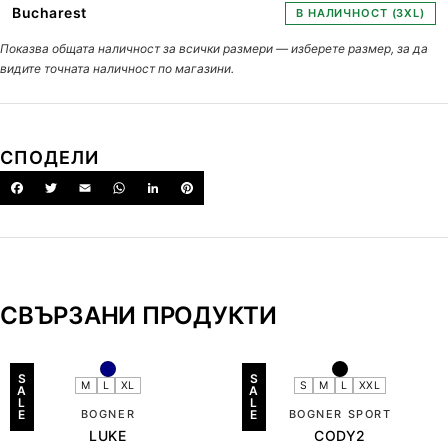
Bucharest
В НАЛИЧНОСТ (3XL)
Показва общата наличност за всички размери — изберете размер, за да
видите точната наличност по магазини.
СПОДЕЛИ
СВЪРЗАНИ ПРОДУКТИ
S
S
M
L
XL
S
M
L
XXL
A
A
L
L
E
BOGNER
E
BOGNER SPORT
LUKE
CODY2