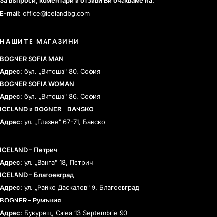
За въпроси, коментари и отзиви Ви очакваме на:
E-mail:
office@icelandbg.com
НАШИТЕ МАГАЗИНИ
BOGNER SOFIA MAN
Адрес:
бул. „Витоша" 80, София
BOGNER SOFIA WOMAN
Адрес:
бул. „Витоша" 86, София
ICELAND и BOGNER – BANSKO
Адрес:
ул. „Глазне" 67-71, Банско
ICELAND – Петрич
Адрес:
ул. „Ванга" 18, Петрич
ICELAND – Благоевград
Адрес:
ул. „Райко Даскалов" 9, Благоевград
BOGNER – Румъния
Адрес:
Букурещ, Calea 13 Septembrie 90