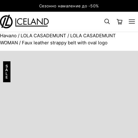
Към съдържанието
Сезонно намаление до -50%
Начало
/
LOLA CASADEMUNT
/
LOLA CASADEMUNT
×
ТЪРСЕНЕ
Search for:
WOMAN
/ Faux leather strappy belt with oval logo
S
A
L
E