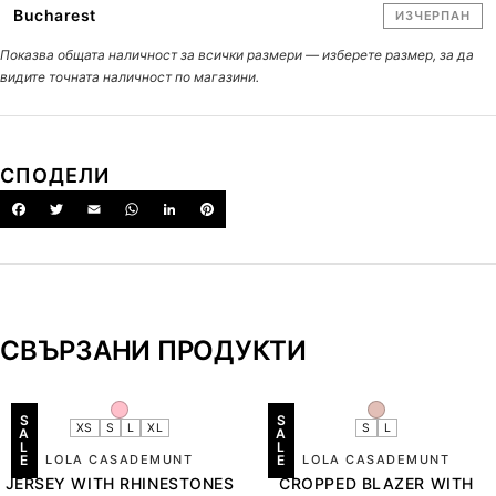
Bucharest
ИЗЧЕРПАН
Показва общата наличност за всички размери — изберете размер, за да
видите точната наличност по магазини.
СПОДЕЛИ
СВЪРЗАНИ ПРОДУКТИ
S
S
XS
S
L
XL
S
L
A
A
L
L
E
LOLA CASADEMUNT
E
LOLA CASADEMUNT
JERSEY WITH RHINESTONES
CROPPED BLAZER WITH