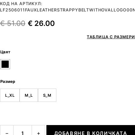
КОД НА АРТИКУЛ:
LF2506011FAUXLEATHERSTRAPPYBELTWITHOVALLOGO00
€
51.00
€
26.00
ТАБЛИЦА С РАЗМЕРИ
Цвят
Размер
L_XL
M_L
S_M
количество за Faux leather strappy belt with oval logo
−
+
ДОБАВЯНЕ В КОЛИЧКАТА