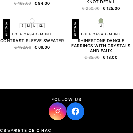
KNOT DETAIL
€
168.00
€
84.00
€
250.00
€
125.00
S
S
S
M
L
XL
U
A
A
L
L
E
LOLA CASADEMUNT
E
LOLA CASADEMUNT
CONTRAST SLEEVE SWEATER
RHINESTONE DANGLE
EARRINGS WITH CRYSTALS
€
132.00
€
66.00
AND FAUX
€
35.00
€
18.00
FOLLOW US
СВЪРЖЕТЕ СЕ С НАС