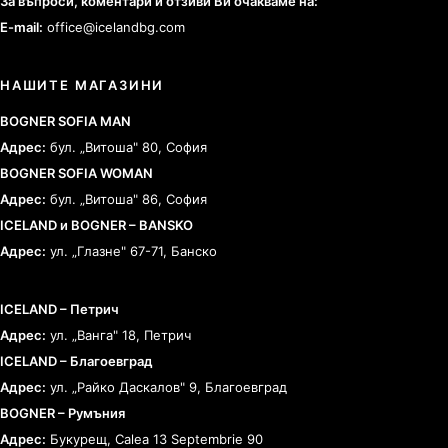
За въпроси, коментари и отзиви Ви очакваме на:
E-mail:
office@icelandbg.com
НАШИТЕ МАГАЗИНИ
BOGNER SOFIA MAN
Адрес:
бул. „Витоша" 80, София
BOGNER SOFIA WOMAN
Адрес:
бул. „Витоша" 86, София
ICELAND и BOGNER – BANSKO
Адрес:
ул. „Глазне" 67-71, Банско
ICELAND – Петрич
Адрес:
ул. „Ванга" 18, Петрич
ICELAND – Благоевград
Адрес:
ул. „Райко Даскалов" 9, Благоевград
BOGNER – Румъния
Адрес:
Букурещ, Calea 13 Septembrie 90