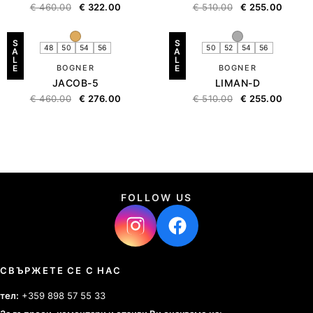
€
460.00
€
322.00
€
510.00
€
255.00
S
S
48
50
54
56
50
52
54
56
A
A
L
L
E
BOGNER
E
BOGNER
JACOB-5
LIMAN-D
€
460.00
€
276.00
€
510.00
€
255.00
FOLLOW US
СВЪРЖЕТЕ СЕ С НАС
тел:
+359 898 57 55 33