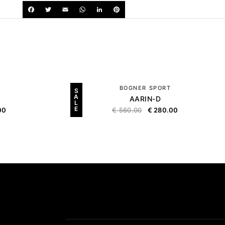
BOGNER SPORT
S
A
AARIN-D
L
E
00
€
560.00
€
280.00