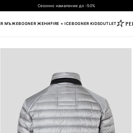
Сезонно намаление до -50%
ER МЪЖЕ
BOGNER ЖЕНИ
FIRE + ICE
BOGNER KIDS
OUTLET
×
ТЪРСЕНЕ