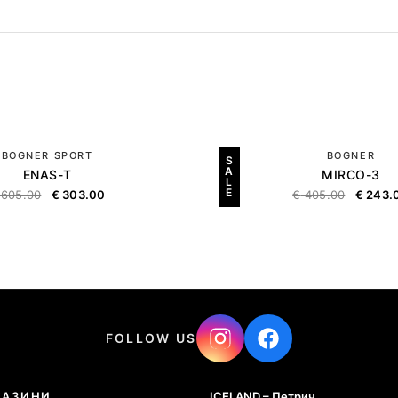
BOGNER SPORT
BOGNER
S
A
ENAS-T
MIRCO-3
L
E
605.00
€
303.00
€
405.00
€
243.
FOLLOW US
ГАЗИНИ
ICELAND – Петрич