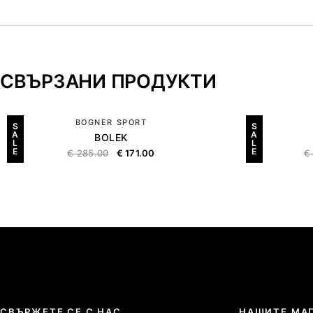
СВЪРЗАНИ ПРОДУКТИ
BOGNER SPORT
S
S
A
A
BOLEK
L
L
E
E
€
285.00
€
171.00
€
СВЪРЖЕТЕ СЕ С НАС
НАШИТЕ МА