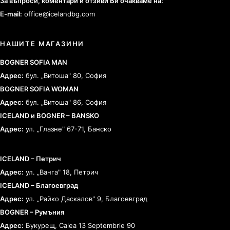
За въпроси, коментари и отзиви Ви очакваме на:
E-mail:
office@icelandbg.com
НАШИТЕ МАГАЗИНИ
BOGNER SOFIA MAN
Адрес:
бул. „Витоша" 80, София
BOGNER SOFIA WOMAN
Адрес:
бул. „Витоша" 86, София
ICELAND и BOGNER – BANSKO
Адрес:
ул. „Глазне" 67-71, Банско
ICELAND – Петрич
Адрес:
ул. „Ванга" 18, Петрич
ICELAND – Благоевград
Адрес:
ул. „Райко Даскалов" 9, Благоевград
BOGNER – Румъния
Адрес:
Букурещ, Calea 13 Septembrie 90