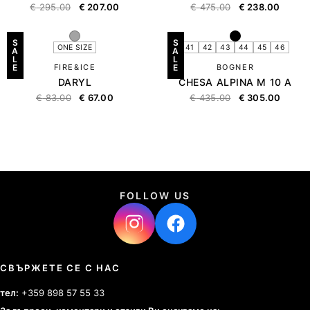
€
295.00
€
207.00
€
475.00
€
238.00
S
S
ONE SIZE
41
42
43
44
45
46
A
A
L
L
E
FIRE&ICE
E
BOGNER
DARYL
CHESA ALPINA M 10 A
€
83.00
€
67.00
€
435.00
€
305.00
FOLLOW US
СВЪРЖЕТЕ СЕ С НАС
тел:
+359 898 57 55 33